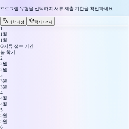
프로그램 유형을 선택하여 서류 제출 기한을 확인하세요
어학 과정
학사 / 석사
1
1월
1월
서류 접수 기간
봄 학기
2
2월
2월
3
3월
3월
4
4월
4월
5
5월
5월
6