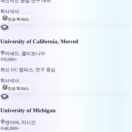
혁신적인 공립 연구 대학
학사
석사
전공/학과
(
6
)
University of California, Merced
머세드, 캘리포니아
9,000+
최신 UC 캠퍼스, 연구 중심
학사
석사
전공/학과
(
6
)
University of Michigan
앤아버, 미시간
48,000+