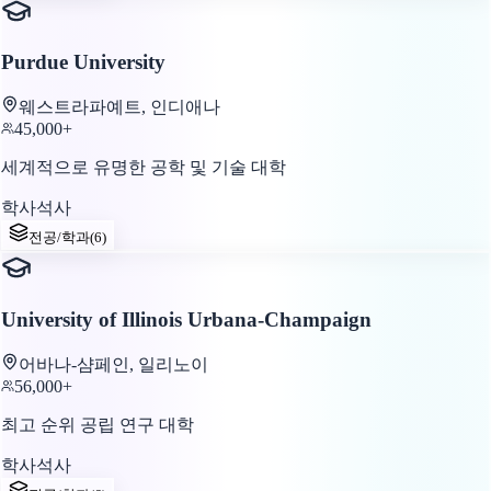
Purdue University
웨스트라파예트, 인디애나
45,000+
세계적으로 유명한 공학 및 기술 대학
학사
석사
전공/학과
(
6
)
University of Illinois Urbana-Champaign
어바나-샴페인, 일리노이
56,000+
최고 순위 공립 연구 대학
학사
석사