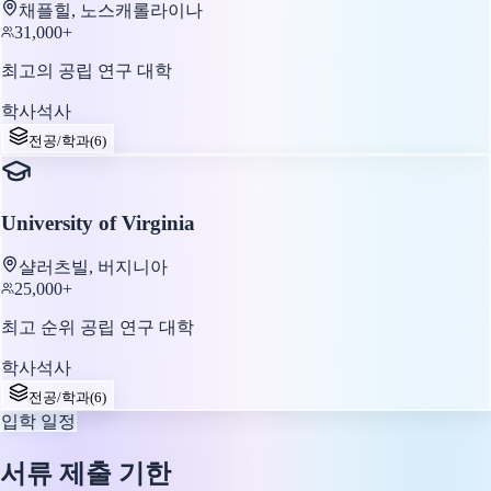
채플힐, 노스캐롤라이나
31,000+
최고의 공립 연구 대학
학사
석사
전공/학과
(
6
)
University of Virginia
샬러츠빌, 버지니아
25,000+
최고 순위 공립 연구 대학
학사
석사
전공/학과
(
6
)
입학 일정
서류 제출 기한