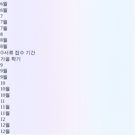
6월
6월
7
7월
7월
8
8월
8월
서류 접수 기간
가을 학기
9
9월
9월
10
10월
10월
11
11월
11월
12
12월
12월